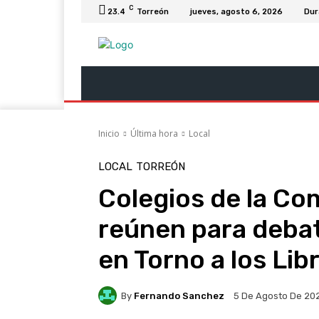
C
23.4
Torreón
jueves, agosto 6, 2026
Dur
Última Hora
Revista Soy
Columnas
Inicio
Última hora
Local
LOCAL
TORREÓN
Colegios de la Co
reúnen para debat
en Torno a los Li
By
Fernando Sanchez
5 De Agosto De 20