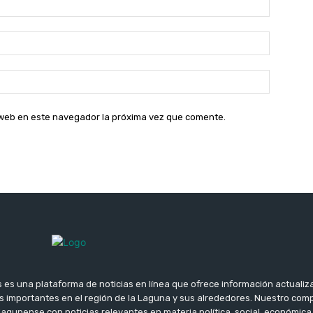
Correo
electróni
Sitio
web:
o web en este navegador la próxima vez que comente.
 es una plataforma de noticias en línea que ofrece información actualiz
 importantes en el región de la Laguna y sus alrededores. Nuestro co
lagunense con noticias relevantes en materia política, social, económica