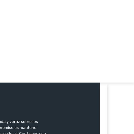
co:
ada y veraz sobre los
mpromiso es mantener
 y cultural. Contamos con