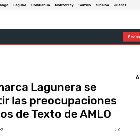
ango
Laguna
Chihuahua
Monterrey
Saltillo
Sinaloa
Juárez
Arte Y Entretenimiento
Deportes
Economía
Política
Revista
A
marca Lagunera se
ir las preocupaciones
bros de Texto de AMLO
0
23