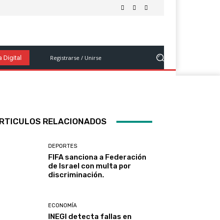
Salud Y Bienestar
Tecnología Y Ciencia
Ver Más
Registrarse / Unirse
 Digital
RTICULOS RELACIONADOS
DEPORTES
FIFA sanciona a Federación
de Israel con multa por
discriminación.
ECONOMÍA
INEGI detecta fallas en