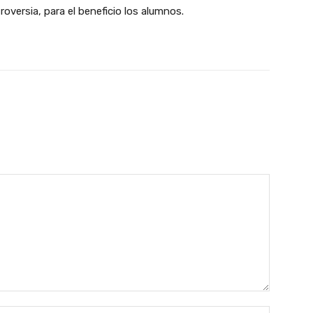
versia, para el beneficio los alumnos.
witter
WhatsApp
Email
Nombre: