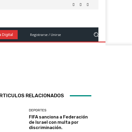
Salud Y Bienestar
Tecnología Y Ciencia
Ver Más
Registrarse / Unirse
 Digital
RTICULOS RELACIONADOS
DEPORTES
FIFA sanciona a Federación
de Israel con multa por
discriminación.