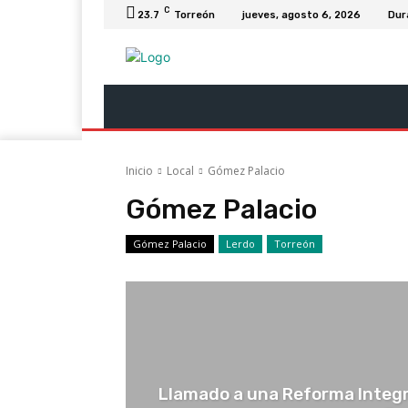
C
23.7
Torreón
jueves, agosto 6, 2026
Dur
Última Hora
Revista Soy
Columnas
Inicio
Local
Gómez Palacio
Gómez Palacio
Gómez Palacio
Lerdo
Torreón
Llamado a una Reforma Integra