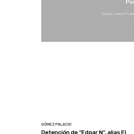
Po
Jesús Jasso Frai
GÓMEZ PALACIO
Detención de “Edgar N”, alias El