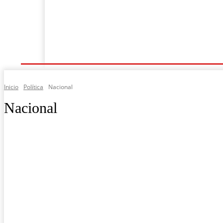
Última Hora
Revista Soy
Arte Y En
Columnas
Inicio
Política
Nacional
Nacional
Local
Nacional