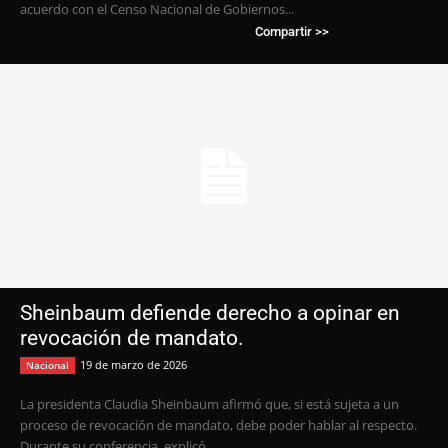
acuerdo con el Censo Nacional de Gobiernos...
Compartir >>
Sheinbaum defiende derecho a opinar en
revocación de mandato.
19 de marzo de 2026
Nacional
La presidenta Claudia Sheinbaum afirmó que, si está sujeta a un
proceso de revocación de mandato, debe poder hablar al respecto.
Durante su conferencia, explicó...