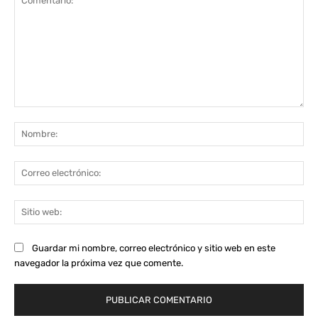
Comentario:
No
Co
ele
Sit
we
Guardar mi nombre, correo electrónico y sitio web en este
navegador la próxima vez que comente.