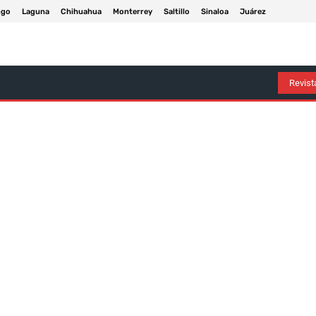
ngo
Laguna
Chihuahua
Monterrey
Saltillo
Sinaloa
Juárez
Arte Y Entretenimiento
Deportes
Economía
Política
Revista