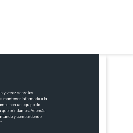
a y veraz sobre los
es mantener informada a la
ntamos con un equipo de
ión que brindamos. Además,
mentando y compartiendo
!"