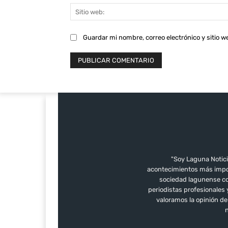
Guardar mi nombre, correo electrónico y sitio 
"Soy Laguna Notici
acontecimientos más impor
sociedad lagunense con
periodistas profesionales
valoramos la opinión d
n