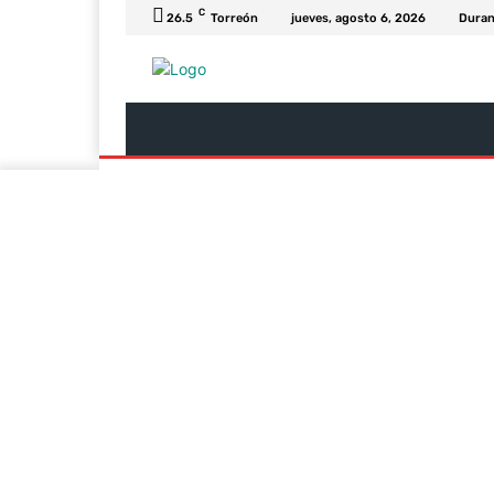
C
26.5
Torreón
jueves, agosto 6, 2026
Dura
Última Hora
Revista Soy
Columnas