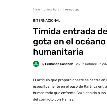
Inicio
Última hora
Internacional
INTERNACIONAL
Tímida entrada de
gota en el océano 
humanitaria
By
Fernando Sanchez
23 De Octubre De 20
El artículo que proporcionaste se centra en
específicamente en el paso de Rafá. La entr
humanitaria que enfrenta Gaza debido a los 
del conflicto con Hamas.