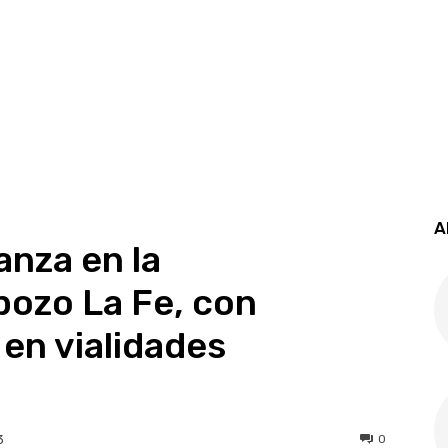
A
nza en la
pozo La Fe, con
en vialidades
0
3