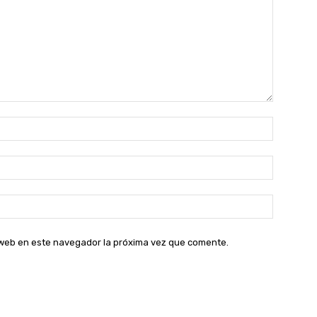
Nombre:
Correo
electróni
Sitio
web:
o web en este navegador la próxima vez que comente.