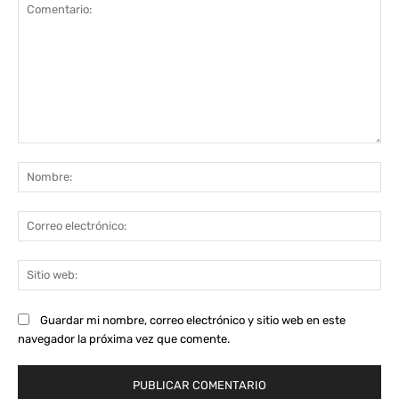
Comentario:
No
Co
ele
Sit
we
Guardar mi nombre, correo electrónico y sitio web en este
navegador la próxima vez que comente.