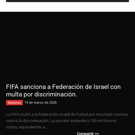
FIFA sanciona a Federación de Israel con
multa por discriminación.
19 de marzo de 2026
Deportes
La FIFA multó a la Federación Israelí de Futbol por incumplir normas
contra la discriminación. La sanción asciende a 150 mil francos
suizos, equivalentes a...
Compartir >>