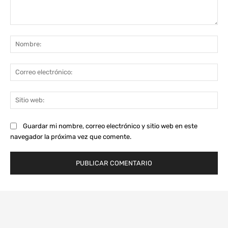
Comentario:
No
Co
ele
Sit
we
Guardar mi nombre, correo electrónico y sitio web en este
navegador la próxima vez que comente.