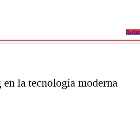
Revista
tretenimiento
Deportes
Economía
Política
Salud Y Bienest
 en la tecnología moderna