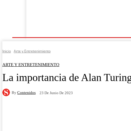
Última Hora
Revista Soy
Arte Y En
Columnas
Inicio
Arte y Entretenimiento
ARTE Y ENTRETENIMIENTO
La importancia de Alan Turing
By
Contenidos
23 De Junio De 2023