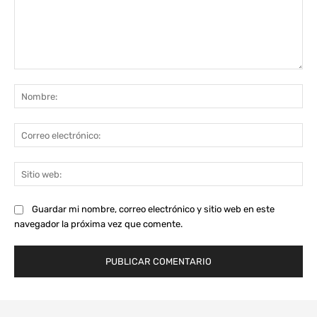
Comentario:
No
Co
ele
Sit
we
Guardar mi nombre, correo electrónico y sitio web en este
navegador la próxima vez que comente.