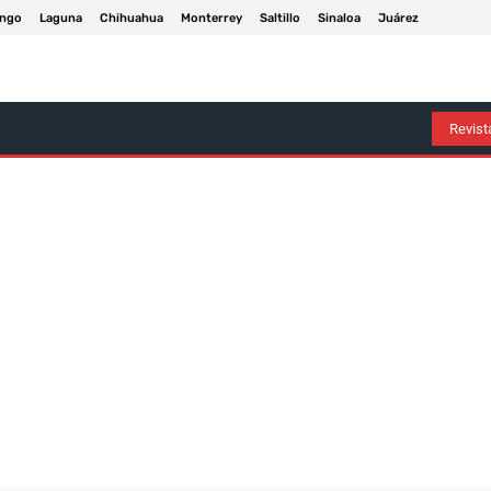
ngo
Laguna
Chihuahua
Monterrey
Saltillo
Sinaloa
Juárez
Arte Y Entretenimiento
Deportes
Economía
Política
Revista