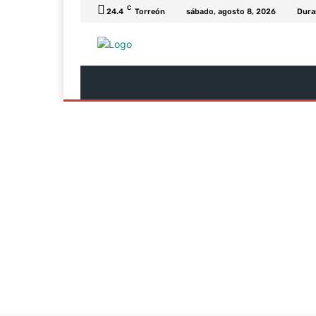
C
24.4
Torreón
sábado, agosto 8, 2026
Dura
Última Hora
Revista Soy
Columnas