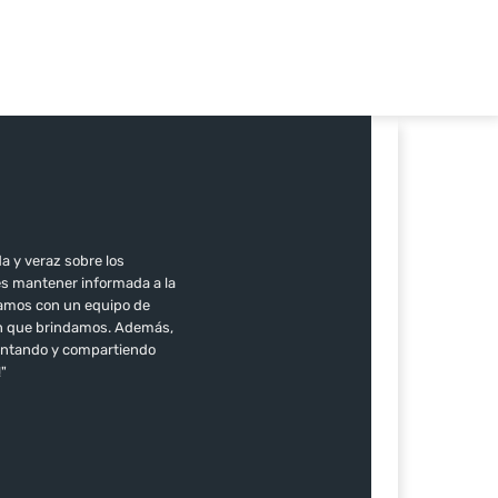
a y veraz sobre los
es mantener informada a la
ntamos con un equipo de
ión que brindamos. Además,
mentando y compartiendo
!"