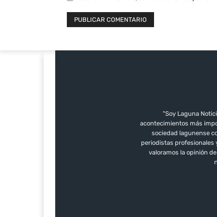
"Soy Laguna Notici
acontecimientos más impor
sociedad lagunense con
periodistas profesionales
valoramos la opinión d
n