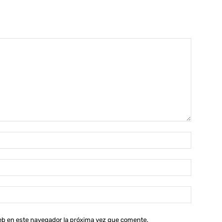
Nombre:
Correo
electróni
Sitio
web:
web en este navegador la próxima vez que comente.