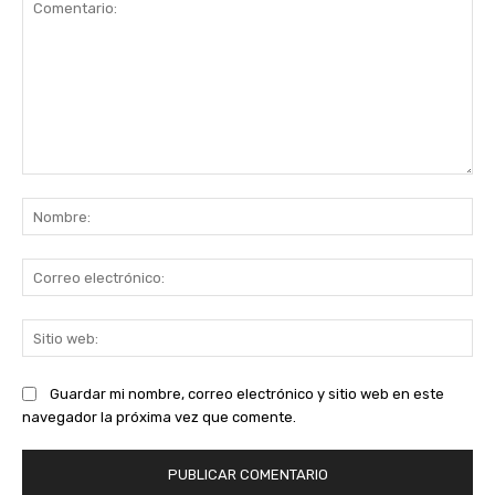
Comentario:
No
Co
ele
Sit
we
Guardar mi nombre, correo electrónico y sitio web en este
navegador la próxima vez que comente.