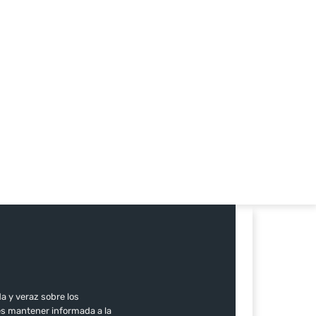
co:
a y veraz sobre los
es mantener informada a la