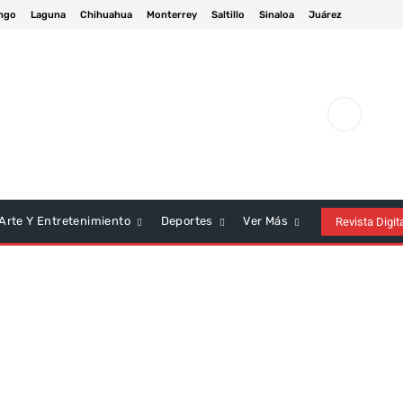
ngo
Laguna
Chihuahua
Monterrey
Saltillo
Sinaloa
Juárez
Arte Y Entretenimiento
Deportes
Ver Más
Revista Digit