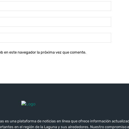
Nombre:
Correo
electróni
Sitio
web:
web en este navegador la próxima vez que comente.
as es una plataforma de noticias en línea que ofrece información actualizad
tantes en el región de la Laguna y sus alrededores. Nuestro compromiso 