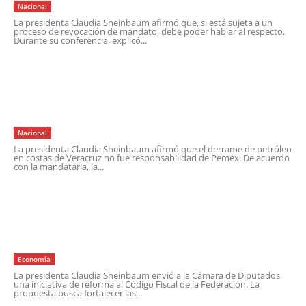
19 de marzo de 2026
Nacional
La presidenta Claudia Sheinbaum afirmó que, si está sujeta a un
proceso de revocación de mandato, debe poder hablar al respecto.
Durante su conferencia, explicó...
Compartir >>
Sheinbaum descarta responsabilidad de
Pemex en derrame de petróleo en Veracruz.
19 de marzo de 2026
Nacional
La presidenta Claudia Sheinbaum afirmó que el derrame de petróleo
en costas de Veracruz no fue responsabilidad de Pemex. De acuerdo
con la mandataria, la...
Compartir >>
Sheinbaum envía reforma al Código Fiscal
para reforzar combate a evasión.
19 de marzo de 2026
Economía
La presidenta Claudia Sheinbaum envió a la Cámara de Diputados
una iniciativa de reforma al Código Fiscal de la Federación. La
propuesta busca fortalecer las...
Compartir >>