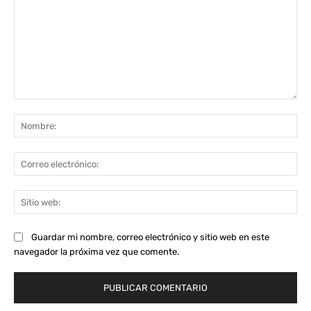
Comentario:
No
Co
ele
Sit
we
Guardar mi nombre, correo electrónico y sitio web en este
navegador la próxima vez que comente.