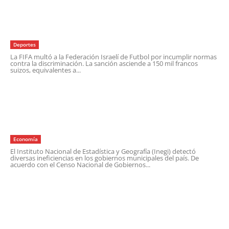
FIFA sanciona a Federación de Israel con
multa por discriminación.
19 de marzo de 2026
Deportes
La FIFA multó a la Federación Israelí de Futbol por incumplir normas
contra la discriminación. La sanción asciende a 150 mil francos
suizos, equivalentes a...
Compartir >>
INEGI detecta fallas en municipios; cae
personal de seguridad.
19 de marzo de 2026
Economía
El Instituto Nacional de Estadística y Geografía (Inegi) detectó
diversas ineficiencias en los gobiernos municipales del país. De
acuerdo con el Censo Nacional de Gobiernos...
Compartir >>
Sheinbaum defiende derecho a opinar en
revocación de mandato.