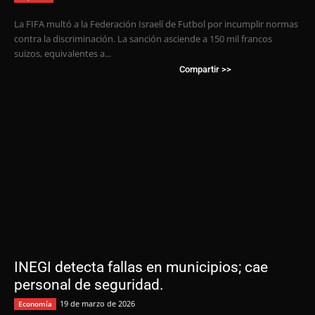
La FIFA multó a la Federación Israelí de Futbol por incumplir normas
contra la discriminación. La sanción asciende a 150 mil francos
suizos, equivalentes a...
Compartir >>
INEGI detecta fallas en municipios; cae
personal de seguridad.
19 de marzo de 2026
Economía