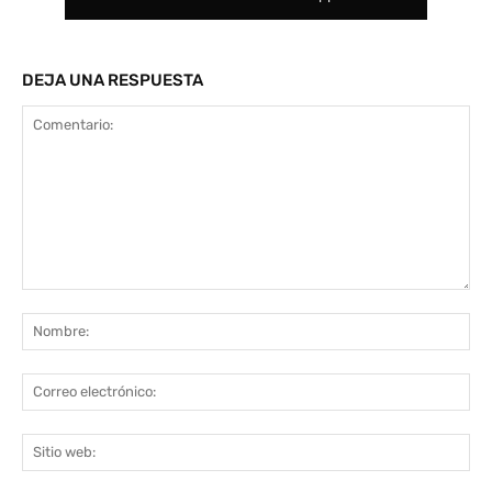
DEJA UNA RESPUESTA
Comentario:
No
Co
ele
Sit
we