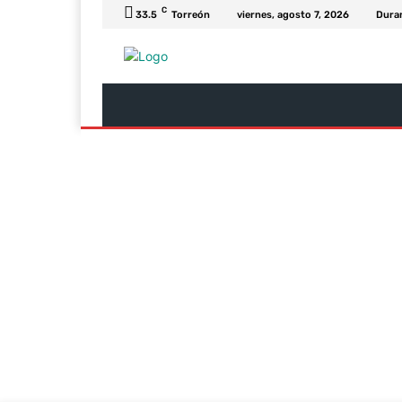
C
33.5
Torreón
viernes, agosto 7, 2026
Dura
Última Hora
Revista Soy
Columnas