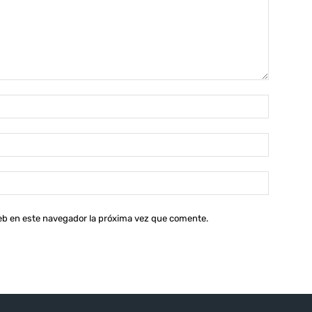
Nombre:
Correo
electróni
Sitio
web:
web en este navegador la próxima vez que comente.