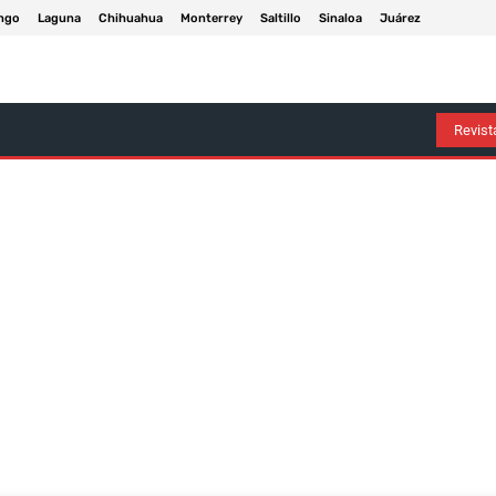
ngo
Laguna
Chihuahua
Monterrey
Saltillo
Sinaloa
Juárez
Arte Y Entretenimiento
Deportes
Economía
Política
Revista