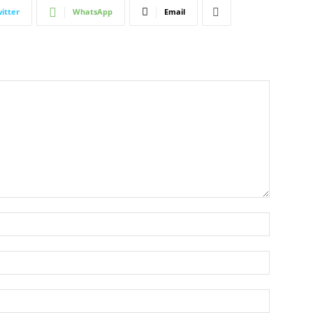
itter
WhatsApp
Email
Nombre:
Correo
electróni
Sitio
web: