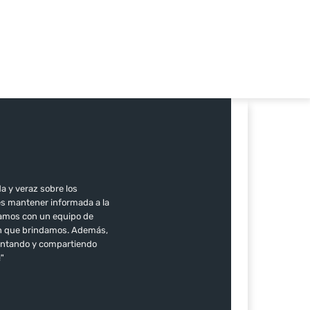
a y veraz sobre los
es mantener informada a la
ntamos con un equipo de
ión que brindamos. Además,
mentando y compartiendo
!"