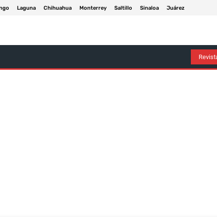
ngo
Laguna
Chihuahua
Monterrey
Saltillo
Sinaloa
Juárez
Arte Y Entretenimiento
Deportes
Economía
Política
Revista