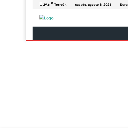
C
29.6
Torreón
sábado, agosto 8, 2026
Dura
Última Hora
Revista Soy
Columnas