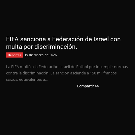
FIFA sanciona a Federación de Israel con
multa por discriminación.
19 de marzo de 2026
Deportes
La FIFA multó a la Federación Israelí de Futbol por incumplir normas
contra la discriminación. La sanción asciende a 150 mil francos
suizos, equivalentes a...
Compartir >>