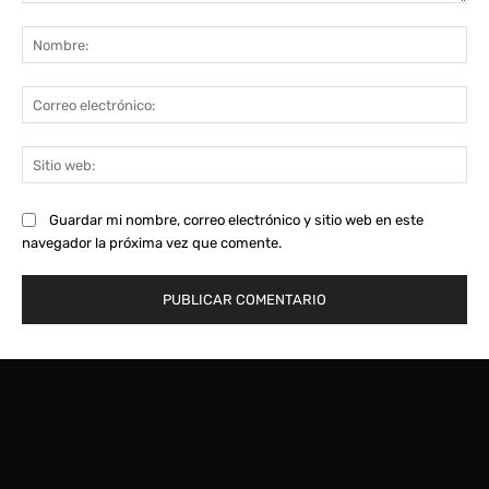
Comentario:
No
Co
ele
Sit
we
Guardar mi nombre, correo electrónico y sitio web en este
navegador la próxima vez que comente.