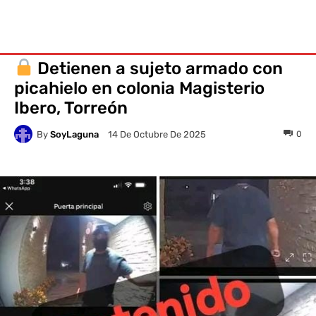
Detienen a sujeto armado con
picahielo en colonia Magisterio
Ibero, Torreón
By
SoyLaguna
0
14 De Octubre De 2025