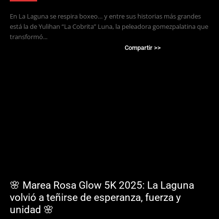
En La Laguna se respira boxeo… y entre sus historias más grandes
está la de Yulihan “La Cobrita” Luna, la peleadora gomezpalatina que
transformó...
Compartir >>
🌸 Marea Rosa Glow 5K 2025: La Laguna
volvió a teñirse de esperanza, fuerza y
unidad 🌸