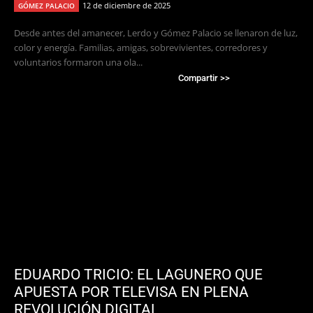
12 de diciembre de 2025
GÓMEZ PALACIO
Desde antes del amanecer, Lerdo y Gómez Palacio se llenaron de luz,
color y energía. Familias, amigas, sobrevivientes, corredores y
voluntarios formaron una ola...
Compartir >>
EDUARDO TRICIO: EL LAGUNERO QUE
APUESTA POR TELEVISA EN PLENA
REVOLUCIÓN DIGITAL