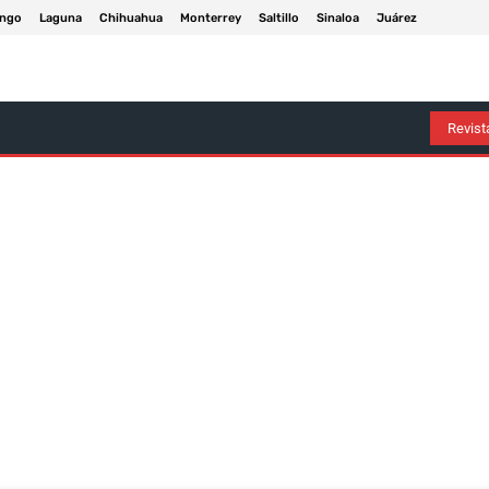
ngo
Laguna
Chihuahua
Monterrey
Saltillo
Sinaloa
Juárez
Arte Y Entretenimiento
Deportes
Economía
Política
Revista