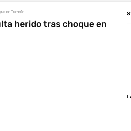
oque en Torreón
S
ulta herido tras choque en
L