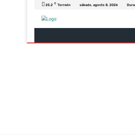
C
25.2
Torreón
sábado, agosto 8, 2026
Dura
Última Hora
Revista Soy
Columnas