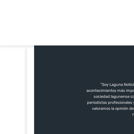
"Soy Laguna Notici
acontecimientos más impor
sociedad lagunense con
periodistas profesionales
valoramos la opinión d
n