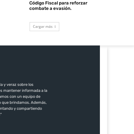
Código Fiscal para reforzar
combate a evasión.
Cargar más
a y veraz sobre los
es mantener informada a la
ntamos con un equipo de
ión que brindamos. Además,
mentando y compartiendo
!"