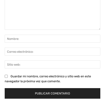
Comentario:
No
Co
ele
Sit
we
Guardar mi nombre, correo electrónico y sitio web en este
navegador la próxima vez que comente.